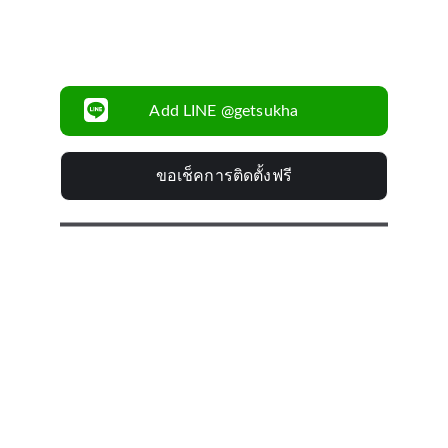
735/1-8 ถ. ศรีนครินทร์ แขวงพัฒนาการ 
เขตสวนหลวง กรุงเทพมหานคร 10250
Add LINE @getsukha
ขอเช็คการติดตั้งฟรี
MADE IN KOREA
Premium Quality
รับประกันสินค้า 
1 ปี
บริการติดตั้งโดยทีมงาน
มืออาชีพ