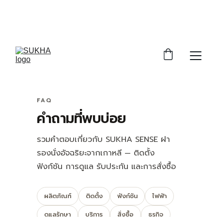
ราคาเปิดตัวพิเศษ
 15,900
 บาท (ปกติ 19,900.-) 
รวมติดตั้งพื้นฐาน | Add LINE @getsukha เพื่อเช็
กการติดตั้งฟรี