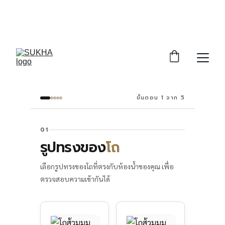
ราคาเปิดตัวพิเศษ
 15,900
 บาท (ปกติ 19,900.-) 
รวมติดตั้งพื้นฐาน | Add LINE @getsukha เพื่อเช็
กการติดตั้งฟรี