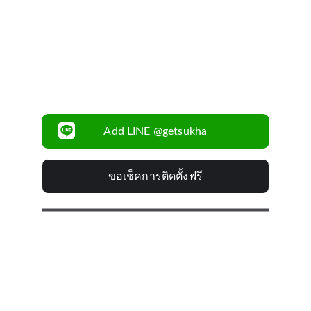
02-681-9799, 092-961-4511
@getsukha
735/1-8 ถ. ศรีนครินทร์ แขวงพัฒนาการ 
เขตสวนหลวง กรุงเทพมหานคร 10250
Add LINE @getsukha
ขอเช็คการติดตั้งฟรี
MADE IN KOREA
Premium Quality
รับประกันสินค้า 
1 ปี