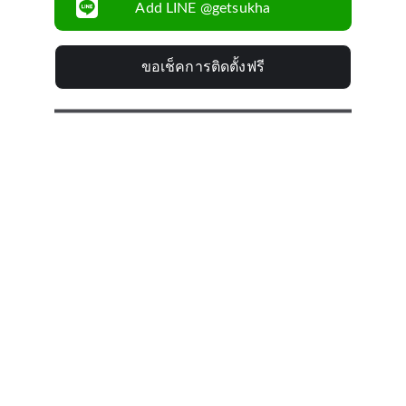
Add LINE @getsukha
ขอเช็คการติดตั้งฟรี
MADE IN KOREA
Premium Quality
รับประกันสินค้า 
1 ปี
บริการติดตั้งโดยทีมงาน
มืออาชีพ
บริการหลังการขาย 
รวดเร็ว ใส่ใจทุกเคส
จัดส่งทั่วประเทศ 