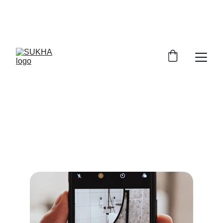
ราคาเปิดตัวพิเศษ
 15,900
 บาท (ปกติ 19,900.-) 
รวมติดตั้งพื้นฐาน | Add LINE @getsukha เพื่อเช็
กการติดตั้งฟรี
บริการของเรา
เรามอบประสบการณ์ห้องน้ำที่สะอาดและ
สะดวกสบายด้วย sukha sense